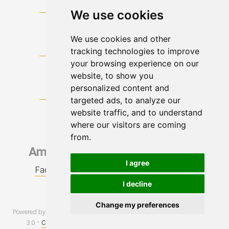
We use cookies
We use cookies and other
tracking technologies to improve
your browsing experience on our
website, to show you
personalized content and
targeted ads, to analyze our
website traffic, and to understand
where our visitors are coming
from.
Ammiraglio Giuseppe De Giorgi
I agree
Facebook
|
Twitter
|
LinkedIn
|
Youtube
|
RSS
Napoli
I decline
IT
Change my preferences
Powered by
SIRO Consulting
through Web Engine Technology VIDA CMS
-
-
-
3.0
Cambia preferenze cookies
Privacy policy
Cookie policy