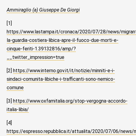
Ammiraglio (a) Giuseppe De Giorgi
[1]
https://www.lastampa.it/cronaca/2020/07/28/news/migrant
la-guardia-costiera-libica-apre-il-fuoco-due-morti-e-
cinque-feriti-1.39132816/amp/?
__twitter_impression=true
[2]
https://www.interno.gov.it/it/notizie/minniti-e-i-
sindaci-comunita-libiche-i-trafficanti-sono-nemico-
comune
[3]
https://www.oxfamitalia.org/stop-vergogna-accordo-
italia-libia/
[4]
https://espresso.repubblica.it/attualita/2020/07/06/new