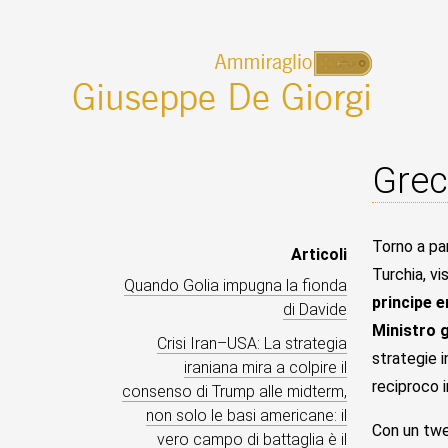
Grec
Torno a par
Articoli
Turchia, v
Quando Golia impugna la fionda
principe e
di Davide
Ministro 
Crisi Iran–USA: La strategia
strategie i
iraniana mira a colpire il
reciproco i
consenso di Trump alle midterm,
non solo le basi americane: il
Con un twe
vero campo di battaglia è il