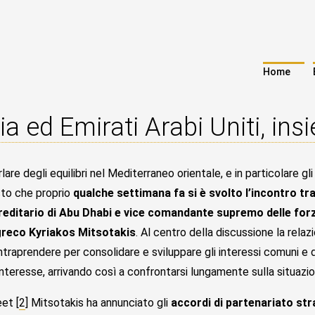
Home
ia ed Emirati Arabi Uniti, in
lare degli equilibri nel Mediterraneo orientale, e in particolare gli
isto che proprio
qualche settimana fa si è svolto l’incontro t
reditario di Abu Dhabi e vice comandante supremo delle forze
greco Kyriakos Mitsotakis
. Al centro della discussione la relaz
ntraprendere per consolidare e sviluppare gli interessi comuni e di
nteresse, arrivando così a confrontarsi lungamente sulla situazio
et [
2
] Mitsotakis ha annunciato gli
accordi di partenariato str