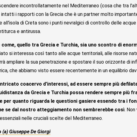
endere incontrollatamente nel Mediterraneo (cosa che tra l’altro h
intatti i rapporti con la Grecia che è un partner molto importan
 all’isola di Creta sono i punti nevralgici di controllo delle acq
titurca e antirussa.
 come, quello tra Grecia e Turchia, sia uno scontro di enor
ato si interessa così tanto alle acque territoriali, alle risorse na
rà ampliare la sua penetrazione e spostare il suo orizzonte di inf
rica, che abbiamo visto essere recentemente in un equilibrio davv
 intricato coacervo d’interessi, ad essere sempre più defilata
idistanza da Grecia e Turchia possa rendere sempre più fran
e per quanto riguarda le questioni gasiere essendo tra i fon
che se dal nostro atteggiamento non sembrerebbe così
. Non 
essenziali nelle cruciali scelte del Mediterraneo.
 (a) Giuseppe De Giorgi