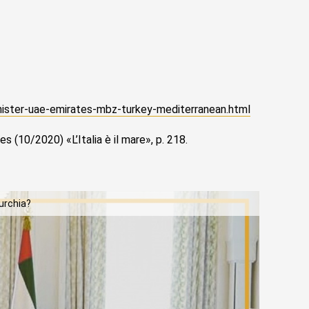
nister-uae-emirates-mbz-turkey-mediterranean.html
s (10/2020) «L’Italia è il mare», p. 218.
Turchia?