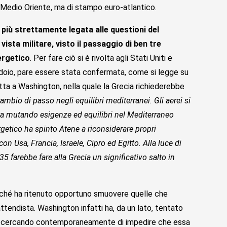
in Medio Oriente, ma di stampo euro-atlantico.
più strettamente legata alle questioni del
ista militare, visto il passaggio di ben tre
ergetico
. Per fare ciò si è rivolta agli Stati Uniti e
idoio, pare essere stata confermata, come si legge su
retta a Washington, nella quale la Grecia richiederebbe
ambio di passo negli equilibri mediterranei. Gli aerei si
ta mutando esigenze ed equilibri nel Mediterraneo
ergetico ha spinto Atene a riconsiderare propri
n Usa, Francia, Israele, Cipro ed Egitto. Alla luce di
 farebbe fare alla Grecia un significativo salto in
Poiché ha ritenuto opportuno smuovere quelle che
tendista. Washington infatti ha, da un lato, tentato
sso, cercando contemporaneamente di impedire che essa