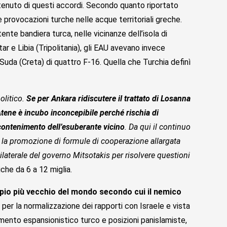
ntenuto di questi accordi. Secondo quanto riportato
 provocazioni turche nelle acque territoriali greche.
ente bandiera turca, nelle vicinanze dell’isola di
ar e Libia (Tripolitania), gli EAU avevano invece
 Suda (Creta) di quattro F-16. Quella che Turchia definì
olitico.
Se per Ankara ridiscutere il trattato di Losanna
tene è incubo inconcepibile perché rischia di
 contenimento dell’esuberante vicino
. Da qui il continuo
e, la promozione di formule di cooperazione allargata
bilaterale del governo Mitsotakis per risolvere questioni
iche da 6 a 12 miglia.
ncipio più vecchio del mondo secondo cui il nemico
ordi per la normalizzazione dei rapporti con Israele e vista
amento espansionistico turco e posizioni panislamiste,