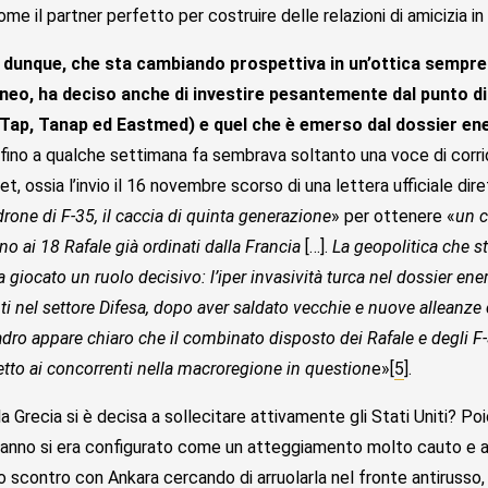
ome il partner perfetto per costruire delle relazioni di amicizia 
 dunque, che sta cambiando prospettiva in un’ottica sempre 
eo, ha deciso anche di investire pesantemente dal punto di v
(Tap, Tanap ed Eastmed) e quel che è emerso dal dossier en
 fino a qualche settimana fa sembrava soltanto una voce di corr
t, ossia l’invio il 16 novembre scorso di una lettera ufficiale di
rone di F-35, il caccia di quinta generazione
» per ottenere «
un c
 ai 18 Rafale già ordinati dalla Francia
[…].
La geopolitica che s
a giocato un ruolo decisivo: l’iper invasività turca nel dossier en
i nel settore Difesa, dopo aver saldato vecchie e nuove alleanze co
ro appare chiaro che il combinato disposto dei Rafale e degli F-35
etto ai concorrenti nella macroregione in question
e»[
5
].
a Grecia si è decisa a sollecitare attivamente gli Stati Uniti? 
o anno si era configurato come un atteggiamento molto cauto e at
 lo scontro con Ankara cercando di arruolarla nel fronte antiru