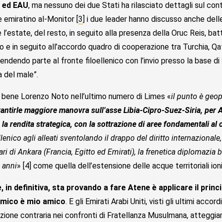
a ed EAU
, ma nessuno dei due Stati ha rilasciato dettagli sul co
e emiratino al-Monitor [
3
] i due leader hanno discusso anche delle
 l’estate, del resto, in seguito alla presenza della Oruc Reis, batt
o e in seguito all’accordo quadro di cooperazione tra Turchia, Qat
endendo parte al fronte filoellenico con l’invio presso la base di
a del male”.
bene Lorenzo Noto nell’ultimo numero di Limes «
il punto è geop
rantirle maggiore manovra sull’asse Libia-Cipro-Suez-Siria, per A
la rendita strategica, con la sottrazione di aree fondamentali al
lenico agli alleati sventolando il drappo del diritto internazional
ari di Ankara (Francia, Egitto ed Emirati), la frenetica diplomazia 
a anni
» [4] come quella dell’estensione delle acque territoriali ion
, in definitiva, sta provando a fare Atene è applicare il pri
emico è mio amico
. E gli Emirati Arabi Uniti, visti gli ultimi acc
sizione contraria nei confronti di Fratellanza Musulmana, atteggi