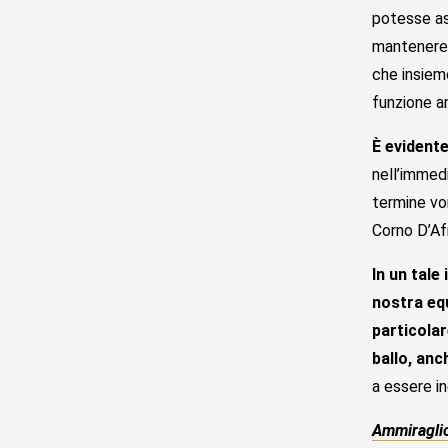
potesse asc
mantenere 
che insieme
funzione an
È evidente
nell’immedi
termine vor
Corno D’Af
In un tale
nostra equ
particolar
ballo, an
a essere in
Ammiraglio