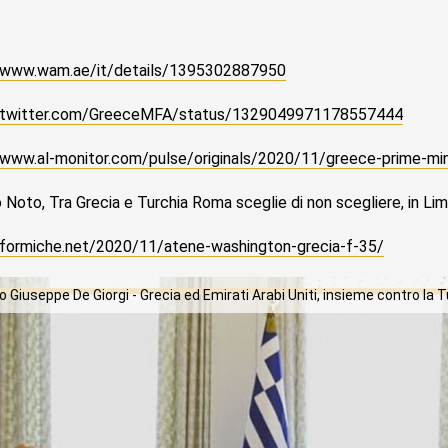
//www.wam.ae/it/details/1395302887950
//twitter.com/GreeceMFA/status/1329049971178557444
/www.al-monitor.com/pulse/originals/2020/11/greece-prime-mi
 Noto, Tra Grecia e Turchia Roma sceglie di non scegliere, in Lime
/formiche.net/2020/11/atene-washington-grecia-f-35/
 Giuseppe De Giorgi - Grecia ed Emirati Arabi Uniti, insieme contro la 