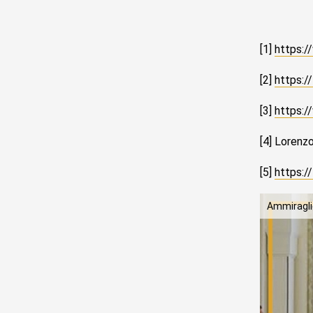
[1]
https:
[2]
https:
[3]
https:/
[4] Lorenzo
[5]
https:/
Ammiraglio