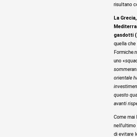
risultano c
La Grecia,
Mediterran
gasdotti 
quella che
Formiche.ne
uno «
squad
sommeranno
orientale h
investiment
questo quad
avanti risp
Come mai l
nell’ultim
di evitare