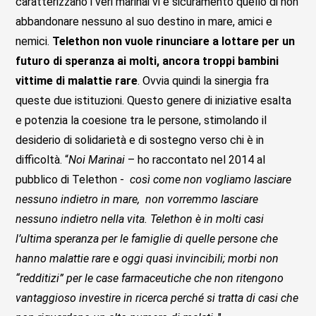
caratterizzano i veri marinai vi è sicuramento quello di non
abbandonare nessuno al suo destino in mare, amici e
nemici.
Telethon non vuole rinunciare a lottare per un
futuro di speranza ai molti, ancora troppi bambini
vittime di malattie rare
. Ovvia quindi la sinergia fra
queste due istituzioni. Questo genere di iniziative esalta
e potenzia la coesione tra le persone, stimolando il
desiderio di solidarietà e di sostegno verso chi è in
difficoltà. “
Noi Marinai
– ho raccontato nel 2014 al
pubblico di Telethon -
così come non vogliamo lasciare
nessuno indietro in mare, non vorremmo lasciare
nessuno indietro nella vita. Telethon è in molti casi
l’ultima speranza per le famiglie di quelle persone che
hanno malattie rare e oggi quasi invincibili; morbi non
“redditizi” per le case farmaceutiche che non ritengono
vantaggioso investire in ricerca perché si tratta di casi che