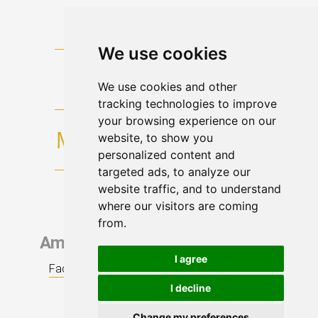
We use cookies
We use cookies and other
tracking technologies to improve
your browsing experience on our
website, to show you
personalized content and
targeted ads, to analyze our
website traffic, and to understand
where our visitors are coming
from.
Ammiraglio Giuseppe De Giorgi
I agree
Facebook
|
Twitter
|
LinkedIn
|
Youtube
|
RSS
Napoli
I decline
IT
Change my preferences